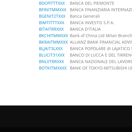
BDCPITTTXXX
BANCA DEL PIEMONTE
BFINITMMXXX
BANCA FINANZIARIA INTERNAZI
BGENIT2TXXX
Banca Generali
BIMTITTTXXX
BANCA INVESTIS S.P.A.
BITAITRRXXX
BANCA D'ITALIA
BKCHITMMXXX
Bank of China Ltd Milan Branc
BKRAITMMXXX
ALLIANZ BANK FINANCIAL ADVIS
BLJAIT3LXXX
BANCA POPOLARE di LAJATICO S
BLUCIT31XXX
BANCO DI LUCCA E DEL TIRRE
BNLIITRRXXX
BANCA NAZIONALE DEL LAVORO
BOTKITMXXXX
BANK OF TOKYO-MITSUBISHI UFJ