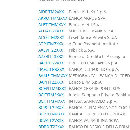
AIDEITM2XXX
Banca AideXa S.p.A
AKROITMMXXX
BANCA AKROS SPA
ALETITMMXXX
Banca Aletti Spa
ALOAIT21XXX
SUEDTIROL BANK S.P.A.
ALSSITM2XXX
Ersel Banca Privata S.p.A
ATPIITM7XXX
A-Tono Payment Institute
AXEVIT22XXX
Fabrick S.p.A.
AZZBITT3XXX
Banco di Credito P. Azzoaglio
BACRIT22XXX
CREDITO EMILIANO S.p.A.
BAFUITRRXXX
BANCA DEL FUCINO S.p.A.
BAMEITMMXXX
MEDIOBANCA - BANCA DI CRED
BAPPIT22XXX
Banco BPM S.p.A.
BCEPITMMXXX
BANCA CESARE PONTI SPA
BCITITM3XXX
Intesa Sanpaolo Private Bankin
BCITITMMXXX
INTESA SANPAOLO S.p.A.
BCPCIT2PXXX
BANCA DI PIACENZA SOC.COOP
BCPTITNNXXX
BANCA DI CREDITO POPOLARE
BCVAIT2VXXX
BANCA VALSABBINA SCPA
BDBDIT22XXX
BANCO DI DESIO E DELLA BRIA