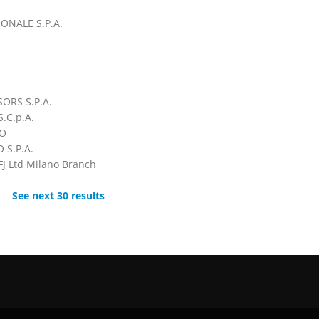
ONALE S.P.A.
h
ORS S.P.A.
.C.p.A.
NO
 S.P.A.
 Ltd Milano Branch
See next 30 results