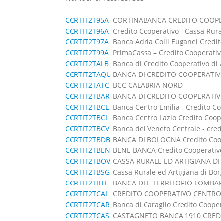
CCRTIT2T95A
CORTINABANCA CREDITO COOPE
CCRTIT2T96A
Credito Cooperativo - Cassa Rural
CCRTIT2T97A
Banca Adria Colli Euganei Credi
CCRTIT2T99A
PrimaCassa – Credito Cooperativ
CCRTIT2TALB
Banca di Credito Cooperativo di
CCRTIT2TAQU
BANCA DI CREDITO COOPERATIV
CCRTIT2TATC
BCC CALABRIA NORD
CCRTIT2TBAR
BANCA DI CREDITO COOPERATIVO 
CCRTIT2TBCE
Banca Centro Emilia - Credito C
CCRTIT2TBCL
Banca Centro Lazio Credito Coop
CCRTIT2TBCV
Banca del Veneto Centrale - credi
CCRTIT2TBDB
BANCA DI BOLOGNA Credito Coop
CCRTIT2TBEN
BENE BANCA Credito Cooperativo
CCRTIT2TBOV
CASSA RURALE ED ARTIGIANA DI
CCRTIT2TBSG
Cassa Rurale ed Artigiana di Bo
CCRTIT2TBTL
BANCA DEL TERRITORIO LOMBA
CCRTIT2TCAL
CREDITO COOPERATIVO CENTRO
CCRTIT2TCAR
Banca di Caraglio Credito Coope
CCRTIT2TCAS
CASTAGNETO BANCA 1910 CRED