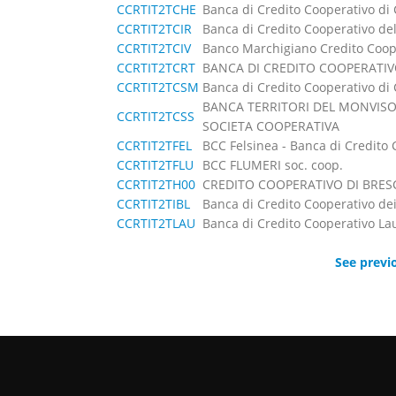
CCRTIT2TCHE
Banca di Credito Cooperativo di
CCRTIT2TCIR
Banca di Credito Cooperativo del
CCRTIT2TCIV
Banco Marchigiano Credito Coop
CCRTIT2TCRT
BANCA DI CREDITO COOPERATIV
CCRTIT2TCSM
Banca di Credito Cooperativo di 
BANCA TERRITORI DEL MONVISO
CCRTIT2TCSS
SOCIETA COOPERATIVA
CCRTIT2TFEL
BCC Felsinea - Banca di Credito 
CCRTIT2TFLU
BCC FLUMERI soc. coop.
CCRTIT2TH00
CREDITO COOPERATIVO DI BRES
CCRTIT2TIBL
Banca di Credito Cooperativo dei 
CCRTIT2TLAU
Banca di Credito Cooperativo La
See previ