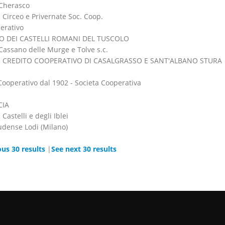
 Cherasco
 Circeo e Privernate Soc. Coop.
erativo
O DEI CASTELLI ROMANI DEL TUSCOLO
Cassano delle Murge e Tolve s.c.
 CREDITO COOPERATIVO DI CASALGRASSO E SANT'ALBANO STURA
Cooperativo dal 1902 - Societa Cooperativa
CIA
Castelli e degli Iblei
udense Lodi (Milano)
ous 30 results
|
See next 30 results