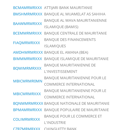
BCMAMRMRXXX
ATTIJARI BANK MAURITANIE
BMSHMRMRXXX
BANQUE AL MUAMELAT AS SAHIHA
BANQUE AL WAVA MAURITANIENNE
BAAWMRMRXXX
ISLAMIQUE (BAMIS)
BCEMMRMRXXX
BANQUE CENTRALE DE MAURITANIE
BANQUE DES FINANCEMENTS
FIAQMRMRXXX
ISLAMIQUES
AMDHMRMRXXX
BANQUE EL AMANA (BEA)
BIMMMRMRXXX
BANQUE ISLAMIQUE DE MAURITANIE
BANQUE MAURITANIENNE DE
BQMIMRMRXXX
L'INVESTISSEMENT
BANQUE MAURITANIENNE POUR LE
MBICMRMR0MN
COMMERCE INTERNATIONAL
BANQUE MAURITANIENNE POUR LE
MBICMRMRXXX
COMMERCE INTERNATIONAL
BQNMMRMRXXX
BANQUE NATIONALE DE MAURITANIE
BPMAMRMRXXX
BANQUE POPULAIRE DE MAURITANIE
BANQUE POUR LE COMMERCE ET
COLIMRMRXXX
L'INDUSTRIE
CZRZMRMRXXX
CHINGUITTY BANK