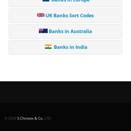
UK Banks Sort Codes
Banks in Australia
Banks in India
© 2024
S.Christov & Co.
LTD.