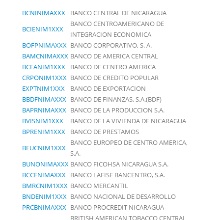
BCNINIMAXXX
BANCO CENTRAL DE NICARAGUA
BANCO CENTROAMERICANO DE
BCIENIM1XXX
INTEGRACION ECONOMICA
BOFPNIMAXXX
BANCO CORPORATIVO, S. A.
BAMCNIMAXXX
BANCO DE AMERICA CENTRAL
BCEANIM1XXX
BANCO DE CENTRO AMERICA
CRPONIM1XXX
BANCO DE CREDITO POPULAR
EXPTNIM1XXX
BANCO DE EXPORTACION
BBDFNIMAXXX
BANCO DE FINANZAS, S.A.(BDF)
BAPRNIMAXXX
BANCO DE LA PRODUCCION S.A.
BVISNIM1XXX
BANCO DE LA VIVIENDA DE NICARAGUA
BPRENIM1XXX
BANCO DE PRESTAMOS
BANCO EUROPEO DE CENTRO AMERICA,
BEUCNIM1XXX
S.A.
BUNONIMAXXX
BANCO FICOHSA NICARAGUA S.A.
BCCENIMAXXX
BANCO LAFISE BANCENTRO, S.A.
BMRCNIM1XXX
BANCO MERCANTIL
BNDENIM1XXX
BANCO NACIONAL DE DESARROLLO
PRCBNIMAXXX
BANCO PROCREDIT NICARAGUA
BRITISH AMERICAN TOBACCO CENTRAL